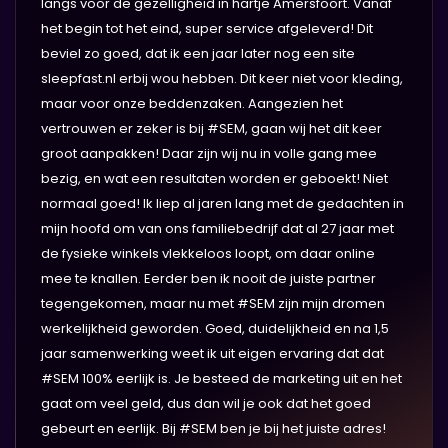
langs voor de gezelligheid in hartje Amersfoort. Vanaf
het begin tot het eind, super service afgeleverd! Dit
beviel zo goed, dat ik een jaar later nog een site
sleepfast.nl erbij wou hebben. Dit keer niet voor kleding,
maar voor onze beddenzaken. Aangezien het
vertrouwen er zeker is bij #SEM, gaan wij het dit keer
groot aanpakken! Daar zijn wij nu in volle gang mee
bezig, en wat een resultaten worden er geboekt! Niet
normaal goed! Ik liep al jaren lang met de gedachten in
mijn hoofd om van ons familiebedrijf dat al 27 jaar met
de fysieke winkels vlekkeloos loopt, om daar online
mee te knallen. Eerder ben ik nooit de juiste partner
tegengekomen, maar nu met #SEM zijn mijn dromen
werkelijkheid geworden. Goed, duidelijkheid en na 1,5
jaar samenwerking weet ik uit eigen ervaring dat dat
#SEM 100% eerlijk is. Je besteed de marketing uit en het
gaat om veel geld, dus dan wil je ook dat het goed
gebeurt en eerlijk. Bij #SEM ben je bij het juiste adres!