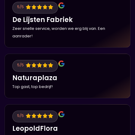
5
/5
De Lijsten Fabriek
Zeer snelle service, worden we erg blij van. Een
aanrader!
5
/5
Naturaplaza
Top gast, top bedrijf!
5
/5
LeopoldFlora