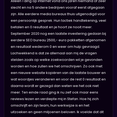
Alleen 1 ding op internet vond ons jaren niemand of zeer
slecht en na 5 andere bedrijven vooraf eerst afgegaan
zijn. Alle eerdere media bureaus thuis uitgenodigd voor
een persoonlijk gesprek. Hun tactiek handtekening, veel
betalen en 0 resultaat en je hoort ze nooit meer.
September 2020 nog een laatste investering gedaan bij
eerdere SEO bureau 2500,- euro pakketten afgenomen
en resultaat wederom 0 en weer om hulp gevraagd.
Lachwekkend is dat ze allemaal aan mij de vragen
stelden zoals op welke zoekwoorden wil je gevonden
worden en hoe zullen we het omschrijven. Zo ook met
een nieuwe website kopiëren van de laatste bouwer en
wat woordjes veranderen en voor de rest 0 resultaat en
daarna wordt er gezegd dan weten we het ook niet
meer. Ten einde raad ging ik nu zelf ook maar eens
reviews lezen en verdiepte mij in Stefan. Hoe hij zich
omschrijft en zijn team, hun werkwijze is en het
uitzoeken en geen miljoenen beloven. Ik voelde dat dit