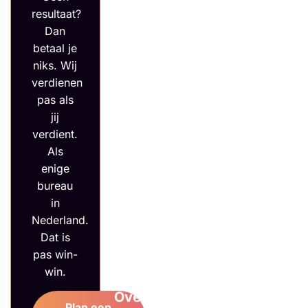
resultaat?
No cure no
Dan
betaal je
pay
niks. Wij
verdienen
Google Ads
pas als
Meta Ads
jij
verdient.
E-
© 2026
Als
mailmarketing
enige
bureau
Pakketten
in
Nederland.
MAX e-
Dat is
pas win-
commerce
win.
Over ons
Plan een