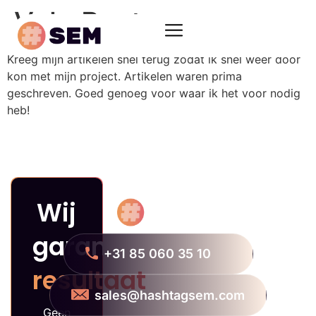
VekaBest
Kreeg mijn artikelen snel terug zodat ik snel weer door
kon met mijn project. Artikelen waren prima
geschreven. Goed genoeg voor waar ik het voor nodig
heb!
Wij
garanderen
+31 85 060 35 10
resultaat
sales@hashtagsem.com
Geen